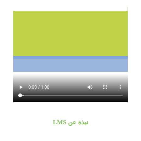
نبذة عن LMS