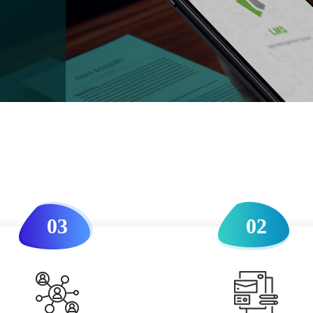
03
02